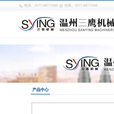
华体会平台
电话：0577-89775508
传真：0577-89775506
产品中心