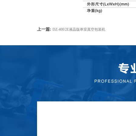
上一篇:
DZ-400/2E液晶版单室真空包装机