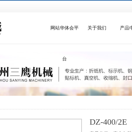
网站华体会平
关于我们
产品
台
DZ-400/2