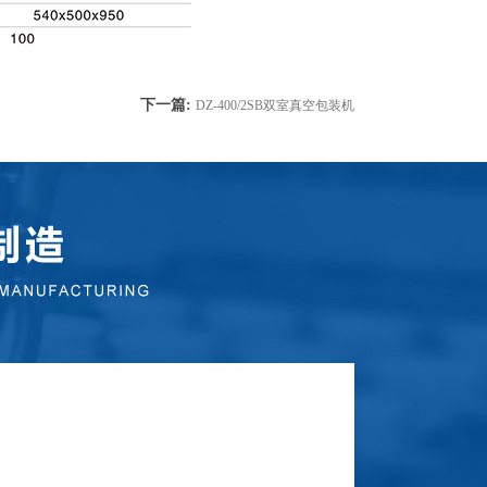
下一篇:
DZ-400/2SB双室真空包装机